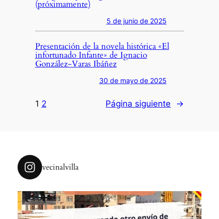
(próximamente)
5 de junio de 2025
Presentación de la novela histórica «El
infortunado Infante» de Ignacio
González-Varas Ibáñez
30 de mayo de 2025
1
2
Página siguiente
→
vecinalvilla